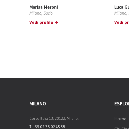
Marisa Meroni
Luca G
Milano, Socio
Milano, 
Vedi profilo
Vedi pr
MILANO
ESPLO
Home
Corso Italia 13, 20122, Milano,
T. +39 02 76 02 45 58
Chi Si