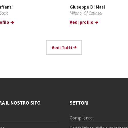
uffanti
Giuseppe Di Masi
Socio
Milano, Of Counsel
ofilo
Vedi profilo
Vedi Tutti
RA IL NOSTRO SITO
SETTORI
Compliance
amo
Contenzioso civile e commerci