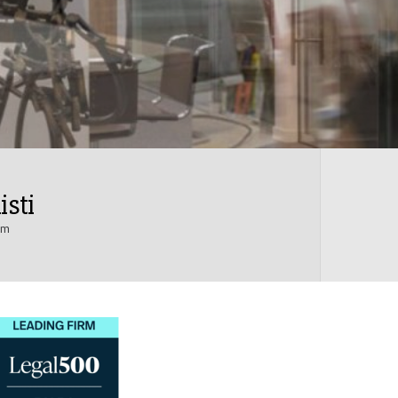
isti
am