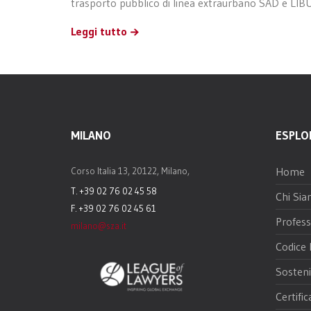
trasporto pubblico di linea extraurbano SAD e LIBU
Leggi tutto
MILANO
ESPLO
Home
Corso Italia 13, 20122, Milano,
T. +39 02 76 02 45 58
Chi Si
F. +39 02 76 02 45 61
Profess
milano@sza.it
Codice 
Sosteni
Certific