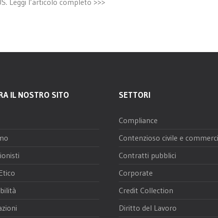
S. Leggi l’articolo completo >>>
RA IL NOSTRO SITO
SETTORI
Compliance
amo
Contenzioso civile e commerci
ionisti
Contratti pubblici
Etico
Corporate
bilità
Credit Collection
azioni
Diritto del Lavoro