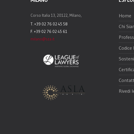
Home
Corso Italia 13, 20122, Milano,
T. +39 02 76 02 45 58
Chi Si
F. +39 02 76 02 45 61
Profess
milano@sza.it
Codice 
Sosteni
Certific
Contatt
Rivedi l