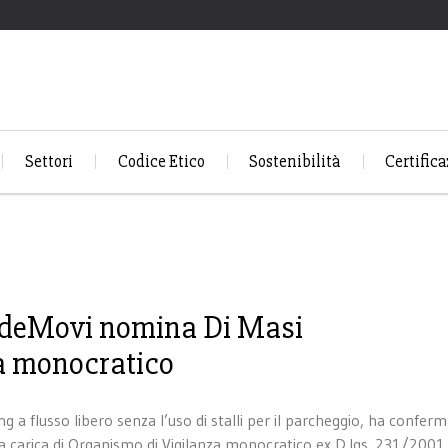
Settori
Codice Etico
Sostenibilità
Certifica
RideMovi nomina Di Masi
za monocratico
ng a flusso libero senza l’uso di stalli per il parcheggio, ha confer
la carica di Organismo di Vigilanza monocratico ex D.lgs. 231/2001.