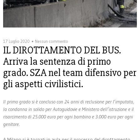
17 Luglio 2020
Nessun commento
IL DIROTTAMENTO DEL BUS.
Arriva la sentenza di primo
grado. SZA nel team difensivo per
gli aspetti civilistici.
Il primo grado si è concluso con 24 anni di reclusione per l’imputato,
la condanna in solido per Autoguidovie e Ministero dell’istruzione e il
risarcimento di 25.000 euro per ogni bambino e 3.000 euro per ogni
genitore.
A Milano si è tornati in aula per il processo del dirottamento