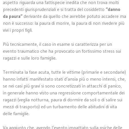
aspetto riguarda una fattispecie inedita che non trova molti
precedenti giurisprudenziali e si tratta del cosiddetto
“danno
da paura”
derivante da quello che avrebbe potuto accadere ma
non è successo: la paura di morire, la paura di non rivedere più
vivi i propri figli.
Più tecnicamente, il caso in esame si caratterizza per un
evento traumatico che ha provocato un fortissimo stress sui
ragazzi e sulle loro famiglie.
Terminata la fase acuta, tutte le vittime (primarie e secondarie)
hanno infatti manifestato stati d’ansia più o meno intensi, che,
se nei casi più gravi si sono concretizzati in attacchi di panico,
in generale hanno visto una regressione comportamentale dei
ragazzi (veglia notturna, paura di dormire da soli o di salire sui
mezzi di trasporto) ed un turbamento delle abitudini di vita
delle famiglie.
Va aggiunto che, avendo l’evento impattato sulla psiche delle