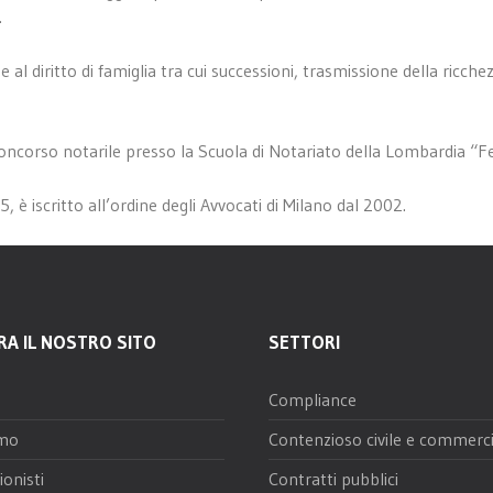
.
a e al diritto di famiglia tra cui successioni, trasmissione della ric
concorso notarile presso la Scuola di Notariato della Lombardia “F
, è iscritto all’ordine degli Avvocati di Milano dal 2002.
RA IL NOSTRO SITO
SETTORI
Compliance
amo
Contenzioso civile e commerci
ionisti
Contratti pubblici