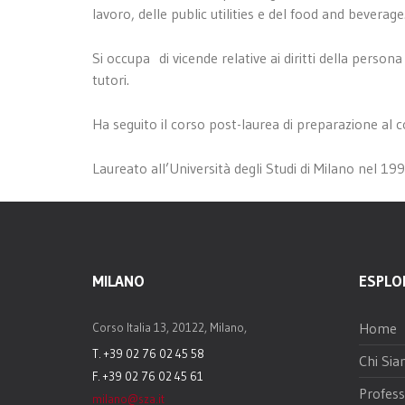
lavoro, delle public utilities e del food and beverage
Si occupa di vicende relative ai diritti della person
tutori.
Ha seguito il corso post-laurea di preparazione al 
Laureato all’Università degli Studi di Milano nel 1995
MILANO
ESPLO
Home
Corso Italia 13, 20122, Milano,
T. +39 02 76 02 45 58
Chi Si
F. +39 02 76 02 45 61
Profess
milano@sza.it