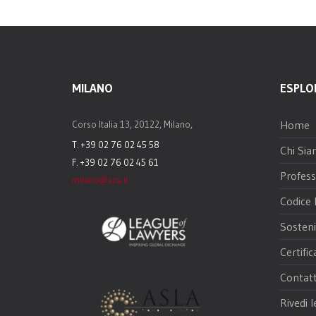
MILANO
ESPLO
Home
Corso Italia 13, 20122, Milano,
T. +39 02 76 02 45 58
Chi Si
F. +39 02 76 02 45 61
Profess
milano@sza.it
Codice 
Sosteni
Certific
Contatt
Rivedi l