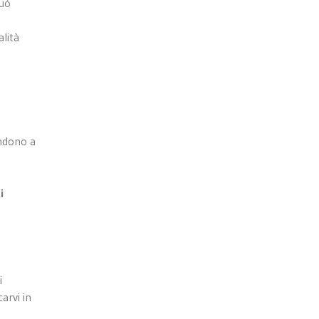
può
alità
endono a
i
i
arvi in