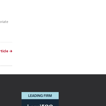
priate
ticle