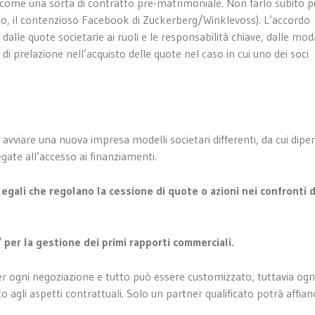
ri come una sorta di contratto pre-matrimoniale. Non farlo subito 
io, il contenzioso Facebook di Zuckerberg/Winklevoss). L’accordo
alle quote societarie ai ruoli e le responsabilità chiave, dalle mod
 di prelazione nell’acquisto delle quote nel caso in cui uno dei soci
e avviare una nuova impresa modelli societari differenti, da cui dip
legate all’accesso ai finanziamenti.
legali che regolano la cessione di quote o azioni nei confronti d
per la gestione dei primi rapporti commerciali.
r ogni negoziazione e tutto può essere customizzato, tuttavia ogn
 agli aspetti contrattuali. Solo un partner qualificato potrà affianc