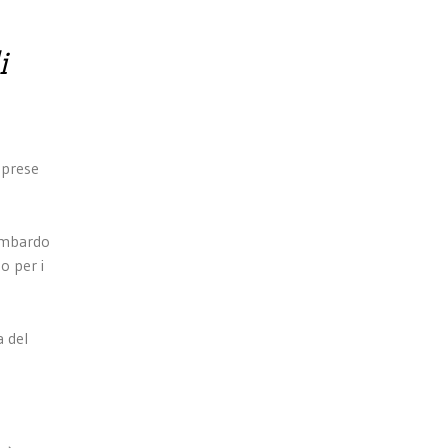
i
mprese
lombardo
o per i
a del