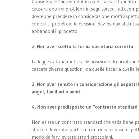
Considerate l’agreement iniziale trai soci fondato
causare enormi problemi in seguito(vedi, ad esemp
dovrebbe prendere in considerazione molti aspetti, d
con cui si prendono le decisioni day-by-day al diritto
abbandoni il progetto.
2. Non aver scelto la forma societaria corretta
La legge italiana mette a disposizione di chi intend
cascata diverse questioni, da quelle fiscali a quelle 
3. Non aver tenuto in considerazione gli aspetti 
angel, familiari o amici.
4. Non aver predisposto un “contratto standard” 
Non esiste un contratto standard che vada bene pe
startup dovrebbe partire da una idea di base rispetto
modo da farvi evitare errori grossolani.