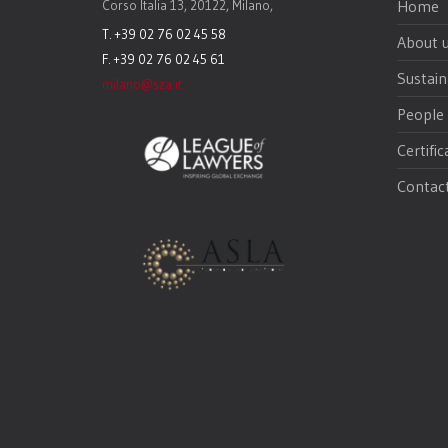
Home
Corso Italia 13, 20122, Milano,
T. +39 02 76 02 45 58
About 
F. +39 02 76 02 45 61
Sustain
milano@sza.it
People
Certific
Contac